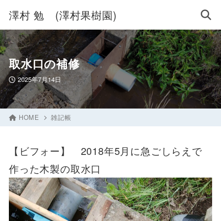
澤村 勉 (澤村果樹園)
取水口の補修
2025年7月14日
HOME
雑記帳
【ビフォー】 2018年5月に急ごしらえで
作った木製の取水口