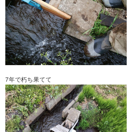
7年で朽ち果てて