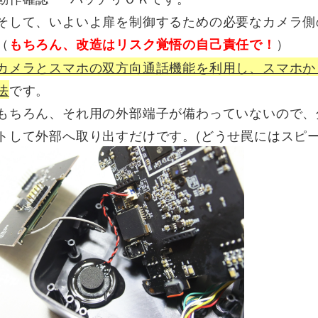
そして、いよいよ扉を制御するための必要なカメラ側
（
）
もちろん、改造はリスク覚悟の自己責任で！
カメラとスマホの双方向通話機能を利用し、スマホか
法
です。
もちろん、それ用の外部端子が備わっていないので、
トして外部へ取り出すだけです。(どうせ罠にはスピー