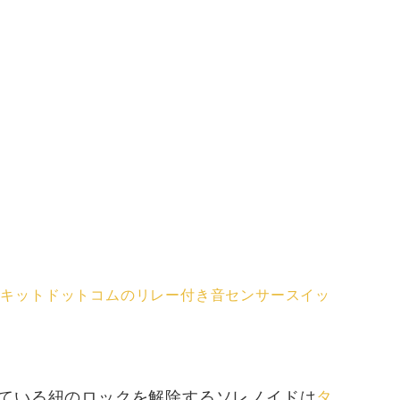
ンキットドットコムのリレー付き音センサースイッ
ている紐のロックを解除するソレノイドは
タ