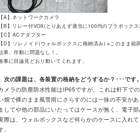
【A】ネットワークカメラ
【B】リレー付VOX(とりあえず適当に100均のプラボックス
【C】ACアダプター
【D】ソレノイド(ウォルボックスに格納済み) ※このまま箱
結果、作動に問題なし！。
無事に目論見どおり動いてくれます。
次の課題は、各装置の格納をどうするか？･･･です
カメラの防塵防水性能はIP65ですが、これは軒下で
い畑で裸のまま風雪雨にさらすのには一抹の不安があ
ましてや他の部品にいたってはケースが無く、電子部
実際は、ウォルボックスなど何らかのケースに入れて
す。