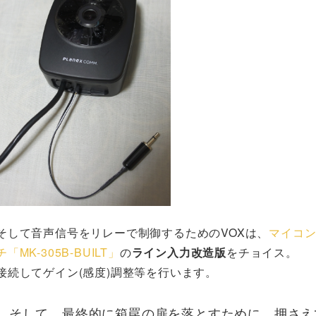
そして音声信号をリレーで制御するためのVOXは、
マイコ
チ「MK-305B-BUILT」
の
ライン入力改造版
をチョイス。
接続してゲイン(感度)調整等を行います。
そして、最終的に箱罠の扉を落とすために、押さえ