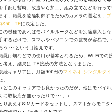
を手配し暫時、改造やら加工、組み立てなどを行って
まず、箱罠を遠隔制御するためのカメラの選定を、
プ
QS50-LTE
に決定した。
この機種であればモバイルルータなどを別途購入しな
手するだけで、スマホやパソコンでの監視が容易で、
ろう･･･という目論見です。
箱罠は畑などでの使用が基本となるため、Wi-Fiで
と考え、結局はLTE接続の方法となりました。
接続キャリアは、月額900円の
マイネオ シングルタイ
た。
（どこのキャリアでも良かったのだが、他はモバイル
くに取扱店が無かったりで･･･。）
とりあえずSIMカードをセットし、スマホからモニタ
動作確認･･･バッチリＯＫです。