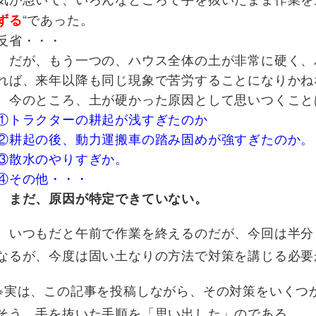
“であった。
ずる
反省・・・
だが、もう一つの、ハウス全体の土が非常に硬く、
れば、来年以降も同じ現象で苦労することになりかね
今のところ、土が硬かった原因として思いつくこと
①トラクターの耕起が浅すぎたのか
②耕起の後、動力運搬車の踏み固めが強すぎたのか。
③散水のやりすぎか。
④その他・・・
まだ、原因が特定できていない。
いつもだと午前で作業を終えるのだが、今回は半分
なるが、今度は固い土なりの方法で対策を講じる必要
※実は、この記事を投稿しながら、その対策をいくつ
そう、手を抜いた手順を「思い出した」のである。