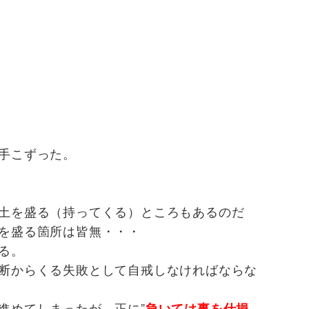
手こずった。
土を盛る（持ってくる）ところもあるのだ
を盛る箇所は皆無・・・
る。
断からくる失敗として自戒しなければならな
進めてしまったが、正に”
急いては事を仕損