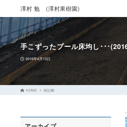
澤村 勉 (澤村果樹園)
手こずったプール床均し･･･(2016.0
2016年4月13日
HOME
雑記帳
アーカイブ