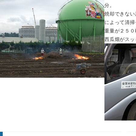
分。
焼却できない
によって清掃
重量が２５０
西瓜畑がスッ