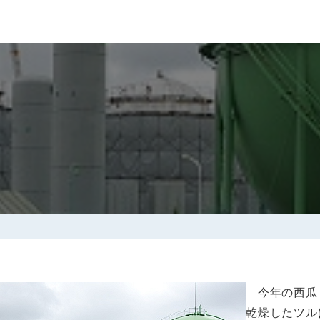
今年の西瓜
乾燥したツル