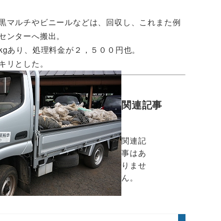
黒マルチやビニールなどは、回収し、これまた例
センターへ搬出。
kgあり、処理料金が２，５００円也。
キリとした。
関連記事
関連記
事はあ
りませ
ん。