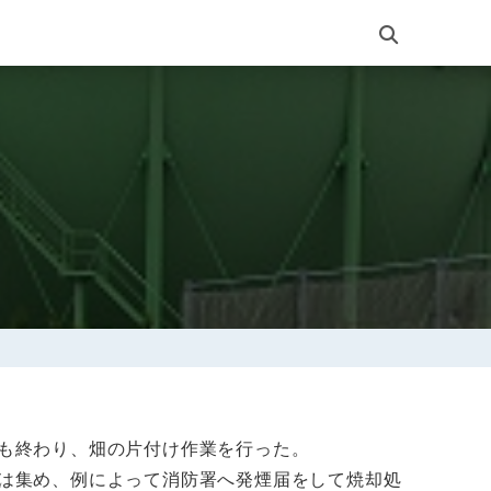
も終わり、畑の片付け作業を行った。
は集め、例によって消防署へ発煙届をして焼却処