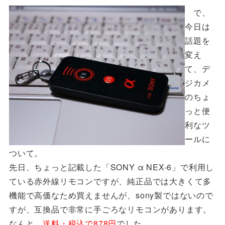
で、
今日は
話題を
変え
て、デ
ジカメ
のちょ
っと便
利なツ
ールに
ついて。
先日、ちょっと記載した「SONY α NEX-6」で利用し
ている赤外線リモコンですが、純正品では大きくて多
機能で高価なため買えませんが、sony製ではないので
すが、互換品で非常に手ごろなリモコンがあります。
なんと、
送料・税込で878円
でした。